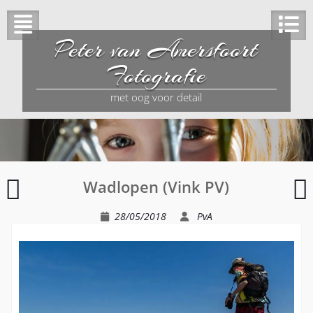
Peter van Amersfoort
Fotografie
met oog voor detail
Boerderijdieren
W
Wadlopen (Vink PV)
O
28/05/2018
PvA
H