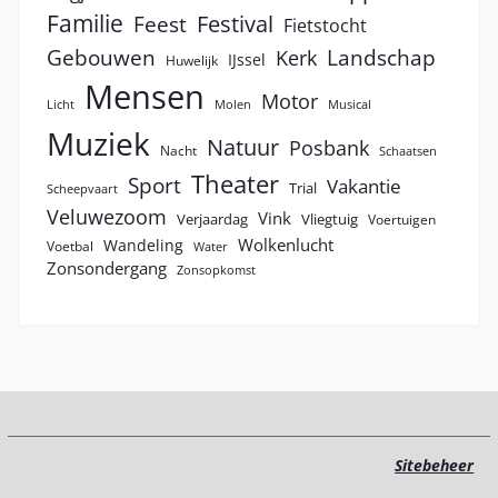
Familie
Festival
Feest
Fietstocht
Landschap
Gebouwen
Kerk
IJssel
Huwelijk
Mensen
Motor
Licht
Molen
Musical
Muziek
Natuur
Posbank
Nacht
Schaatsen
Theater
Sport
Vakantie
Trial
Scheepvaart
Veluwezoom
Vink
Verjaardag
Vliegtuig
Voertuigen
Wolkenlucht
Wandeling
Voetbal
Water
Zonsondergang
Zonsopkomst
Sitebeheer