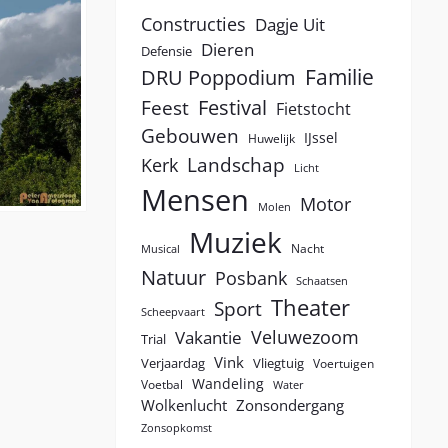
Constructies
Dagje Uit
Dieren
Defensie
Familie
DRU Poppodium
Festival
Feest
Fietstocht
Gebouwen
IJssel
Huwelijk
Landschap
Kerk
Licht
Mensen
Motor
Molen
Muziek
Nacht
Musical
Natuur
Posbank
Schaatsen
Theater
Sport
Scheepvaart
Veluwezoom
Vakantie
Trial
Vink
Verjaardag
Vliegtuig
Voertuigen
Wandeling
Voetbal
Water
Wolkenlucht
Zonsondergang
Zonsopkomst