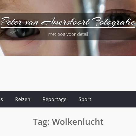
Peter van Amersfoort Fotografie
met oog voor detail
es
Reizen
Reportage
Sport
Tag:
Wolkenlucht