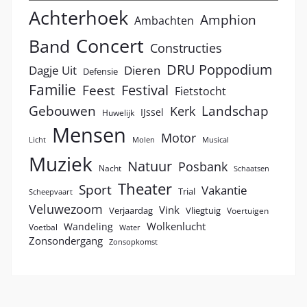
Achterhoek
Amphion
Ambachten
Concert
Band
Constructies
DRU Poppodium
Dagje Uit
Dieren
Defensie
Familie
Festival
Feest
Fietstocht
Landschap
Gebouwen
Kerk
IJssel
Huwelijk
Mensen
Motor
Licht
Molen
Musical
Muziek
Natuur
Posbank
Nacht
Schaatsen
Theater
Sport
Vakantie
Trial
Scheepvaart
Veluwezoom
Vink
Verjaardag
Vliegtuig
Voertuigen
Wolkenlucht
Wandeling
Voetbal
Water
Zonsondergang
Zonsopkomst