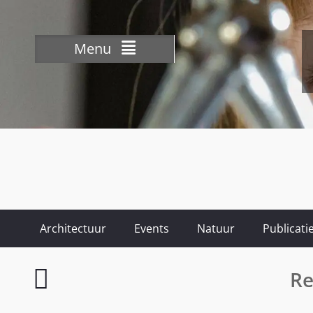
Menu
Architectuur
Events
Natuur
Publicati
The
Re
Dance
Classic