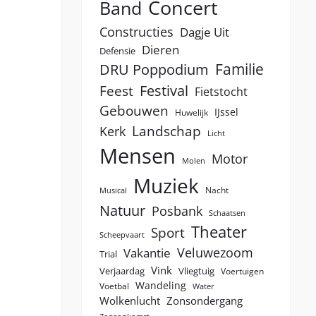
Concert
Band
Constructies
Dagje Uit
Dieren
Defensie
Familie
DRU Poppodium
Festival
Feest
Fietstocht
Gebouwen
IJssel
Huwelijk
Landschap
Kerk
Licht
Mensen
Motor
Molen
Muziek
Nacht
Musical
Natuur
Posbank
Schaatsen
Theater
Sport
Scheepvaart
Veluwezoom
Vakantie
Trial
Vink
Verjaardag
Vliegtuig
Voertuigen
Wandeling
Voetbal
Water
Wolkenlucht
Zonsondergang