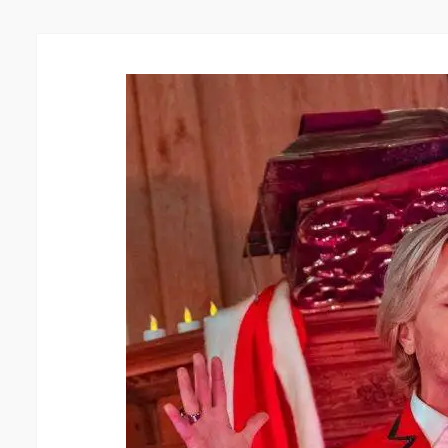
ShowBand
–
Final
Curtain