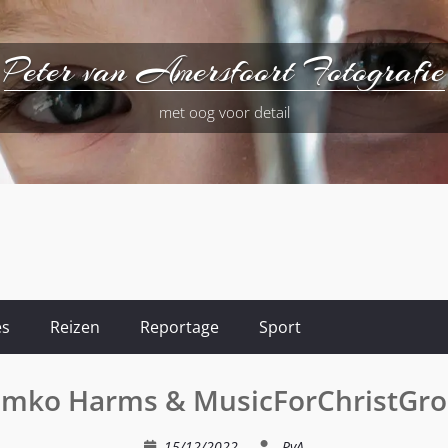
Peter van Amersfoort Fotografie
met oog voor detail
es
Reizen
Reportage
Sport
mko Harms & MusicForChristGr
15/12/2022
PvA