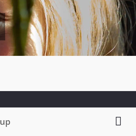
Back
oup
To
DeVito