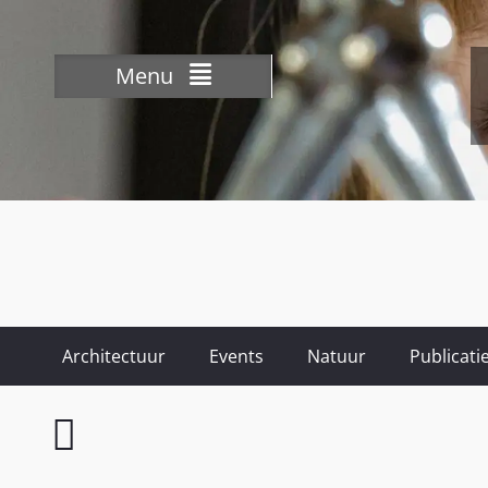
Menu
Architectuur
Events
Natuur
Publicati
Didam
op
Stelten