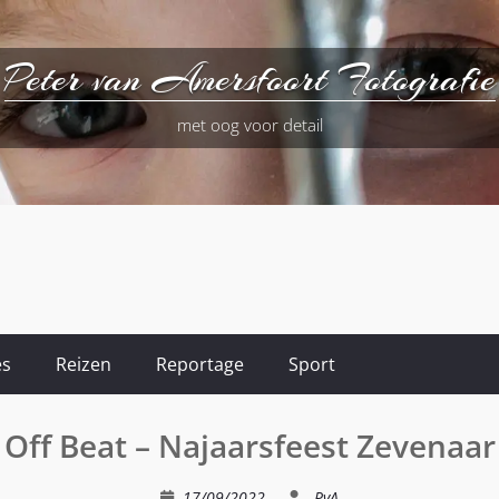
Peter van Amersfoort Fotografie
met oog voor detail
es
Reizen
Reportage
Sport
Off Beat – Najaarsfeest Zevenaar
17/09/2022
PvA