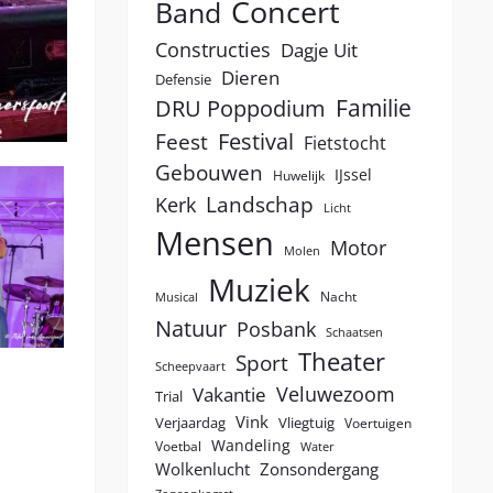
Concert
Band
Constructies
Dagje Uit
Dieren
Defensie
Familie
DRU Poppodium
Festival
Feest
Fietstocht
Gebouwen
IJssel
Huwelijk
Landschap
Kerk
Licht
Mensen
Motor
Molen
Muziek
Nacht
Musical
Natuur
Posbank
Schaatsen
Theater
Sport
Scheepvaart
Veluwezoom
Vakantie
Trial
Vink
Verjaardag
Vliegtuig
Voertuigen
Wandeling
Voetbal
Water
Wolkenlucht
Zonsondergang