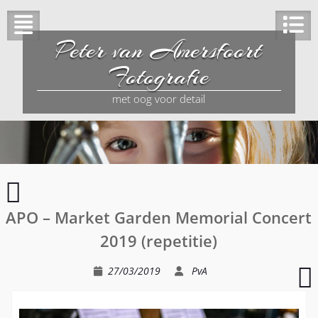
Peter van Amersfoort
Fotografie
met oog voor detail
the
Dance
APO – Market Garden Memorial Concert
Classic
Show
2019 (repetitie)
Band
27/03/2019
PvA