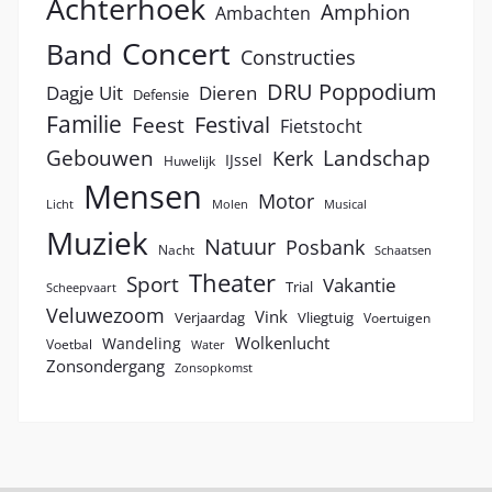
Achterhoek
Amphion
Ambachten
Concert
Band
Constructies
DRU Poppodium
Dagje Uit
Dieren
Defensie
Familie
Festival
Feest
Fietstocht
Landschap
Gebouwen
Kerk
IJssel
Huwelijk
Mensen
Motor
Licht
Molen
Musical
Muziek
Natuur
Posbank
Nacht
Schaatsen
Theater
Sport
Vakantie
Trial
Scheepvaart
Veluwezoom
Vink
Verjaardag
Vliegtuig
Voertuigen
Wolkenlucht
Wandeling
Voetbal
Water
Zonsondergang
Zonsopkomst