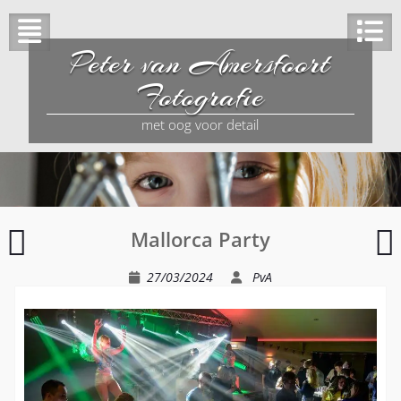
Peter van Amersfoort
Fotografie
met oog voor detail
Locals
Mallorca Party
Live
T
27/03/2024
PvA