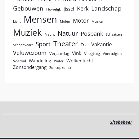
Landschap
Gebouwen
Kerk
IJssel
Huwelijk
Mensen
Motor
Licht
Molen
Musical
Muziek
Natuur
Posbank
Nacht
Schaatsen
Theater
Sport
Vakantie
Trial
Scheepvaart
Veluwezoom
Vink
Verjaardag
Vliegtuig
Voertuigen
Wolkenlucht
Wandeling
Voetbal
Water
Zonsondergang
Zonsopkomst
Sitebeheer