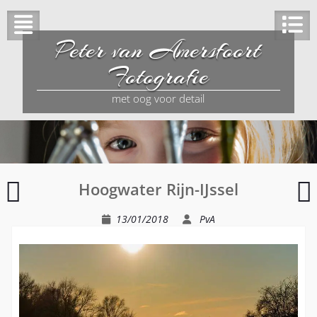
Peter van Amersfoort
Fotografie
met oog voor detail
Vink
V
Hoogwater Rijn-IJssel
Eindejaarsfeest
13/01/2018
PvA