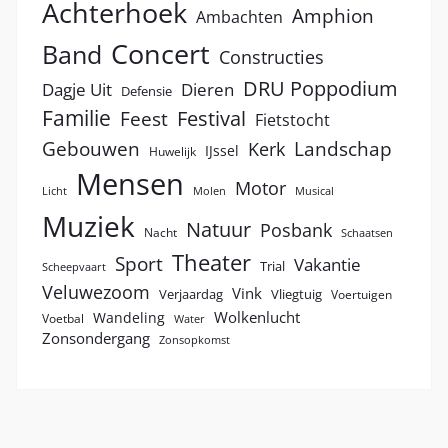
Achterhoek
Amphion
Ambachten
Concert
Band
Constructies
DRU Poppodium
Dagje Uit
Dieren
Defensie
Familie
Festival
Feest
Fietstocht
Landschap
Gebouwen
Kerk
IJssel
Huwelijk
Mensen
Motor
Licht
Molen
Musical
Muziek
Natuur
Posbank
Nacht
Schaatsen
Theater
Sport
Vakantie
Trial
Scheepvaart
Veluwezoom
Vink
Verjaardag
Vliegtuig
Voertuigen
Wolkenlucht
Wandeling
Voetbal
Water
Zonsondergang
Zonsopkomst