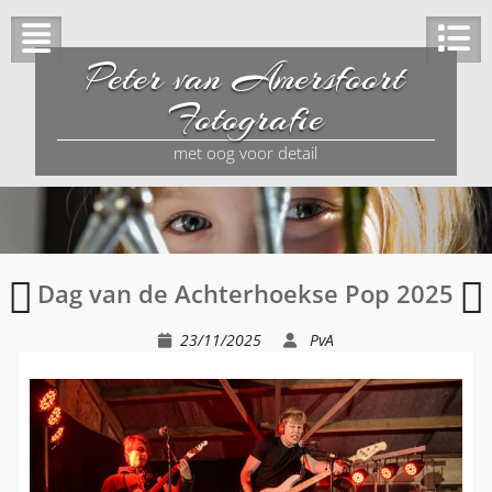
Peter van Amersfoort
Fotografie
met oog voor detail
Philharmonie
D
Dag van de Achterhoekse Pop 2025
Gelre
–
concert
P
23/11/2025
PvA
“Vrij”