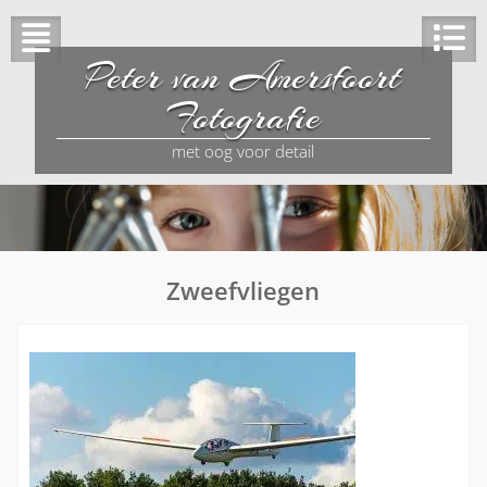
Peter van Amersfoort
Fotografie
met oog voor detail
Zweefvliegen