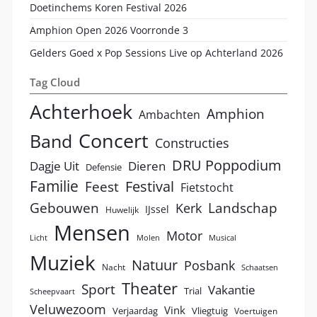
Doetinchems Koren Festival 2026
Amphion Open 2026 Voorronde 3
Gelders Goed x Pop Sessions Live op Achterland 2026
Tag Cloud
Achterhoek
Amphion
Ambachten
Concert
Band
Constructies
DRU Poppodium
Dagje Uit
Dieren
Defensie
Familie
Festival
Feest
Fietstocht
Landschap
Gebouwen
Kerk
IJssel
Huwelijk
Mensen
Motor
Licht
Molen
Musical
Muziek
Natuur
Posbank
Nacht
Schaatsen
Theater
Sport
Vakantie
Trial
Scheepvaart
Veluwezoom
Vink
Verjaardag
Vliegtuig
Voertuigen