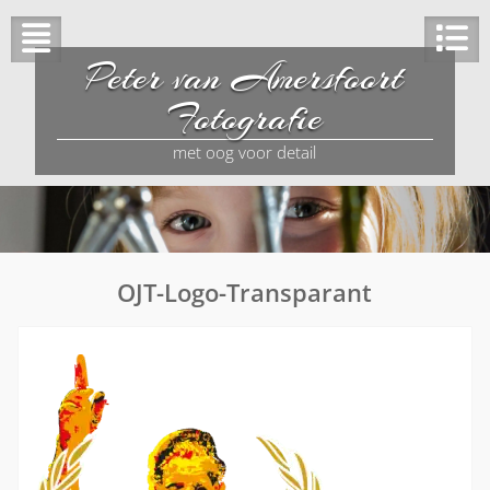
Peter van Amersfoort
Fotografie
met oog voor detail
OJT-Logo-Transparant