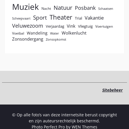
Muziek
Natuur
Posbank
Nacht
Schaatsen
Theater
Sport
Vakantie
Trial
Scheepvaart
Veluwezoom
Vink
Verjaardag
Vliegtuig
Voertuigen
Wolkenlucht
Wandeling
Voetbal
Water
Zonsondergang
Zonsopkomst
Sitebeheer
© Op alle foto’s van deze internetsite berust copyright
en zijn auteursrechtelijk beschermd.
Photo Perfect Pro by
WEN Themes