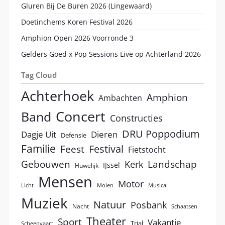
Gluren Bij De Buren 2026 (Lingewaard)
Doetinchems Koren Festival 2026
Amphion Open 2026 Voorronde 3
Gelders Goed x Pop Sessions Live op Achterland 2026
Tag Cloud
Achterhoek
Amphion
Ambachten
Concert
Band
Constructies
DRU Poppodium
Dagje Uit
Dieren
Defensie
Familie
Festival
Feest
Fietstocht
Landschap
Gebouwen
Kerk
IJssel
Huwelijk
Mensen
Motor
Licht
Molen
Musical
Muziek
Natuur
Posbank
Nacht
Schaatsen
Theater
Sport
Vakantie
Trial
Scheepvaart