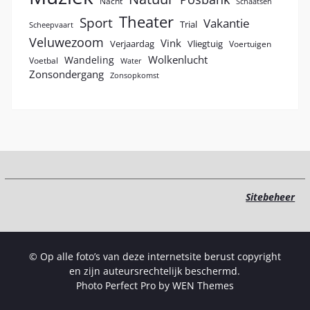
Nacht
Schaatsen
Theater
Sport
Vakantie
Trial
Scheepvaart
Veluwezoom
Vink
Verjaardag
Vliegtuig
Voertuigen
Wolkenlucht
Wandeling
Voetbal
Water
Zonsondergang
Zonsopkomst
Sitebeheer
© Op alle foto’s van deze internetsite berust copyright
en zijn auteursrechtelijk beschermd.
Photo Perfect Pro by
WEN Themes