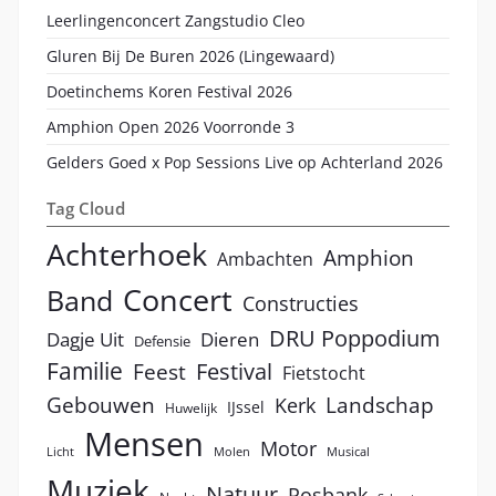
Leerlingenconcert Zangstudio Cleo
Gluren Bij De Buren 2026 (Lingewaard)
Doetinchems Koren Festival 2026
Amphion Open 2026 Voorronde 3
Gelders Goed x Pop Sessions Live op Achterland 2026
Tag Cloud
Achterhoek
Amphion
Ambachten
Concert
Band
Constructies
DRU Poppodium
Dagje Uit
Dieren
Defensie
Familie
Festival
Feest
Fietstocht
Landschap
Gebouwen
Kerk
IJssel
Huwelijk
Mensen
Motor
Licht
Molen
Musical
Muziek
Natuur
Posbank