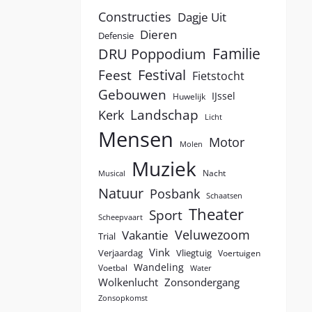
Constructies
Dagje Uit
Dieren
Defensie
Familie
DRU Poppodium
Festival
Feest
Fietstocht
Gebouwen
IJssel
Huwelijk
Landschap
Kerk
Licht
Mensen
Motor
Molen
Muziek
Nacht
Musical
Natuur
Posbank
Schaatsen
Theater
Sport
Scheepvaart
Veluwezoom
Vakantie
Trial
Vink
Verjaardag
Vliegtuig
Voertuigen
Wandeling
Voetbal
Water
Wolkenlucht
Zonsondergang
Zonsopkomst