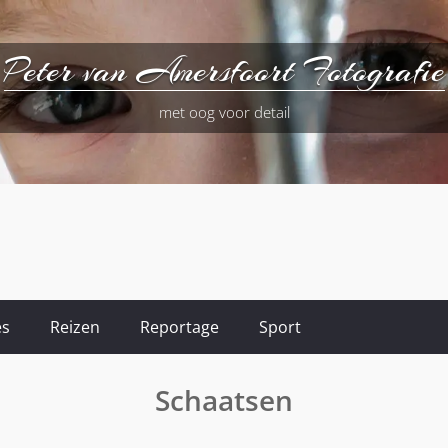
Peter van Amersfoort Fotografie
met oog voor detail
es
Reizen
Reportage
Sport
Schaatsen