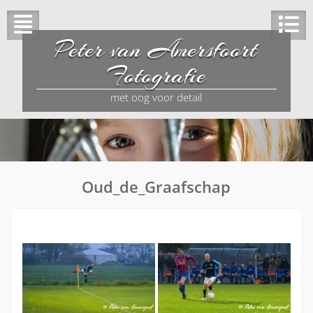
Peter van Amersfoort
Fotografie
met oog voor detail
Oud_de_Graafschap