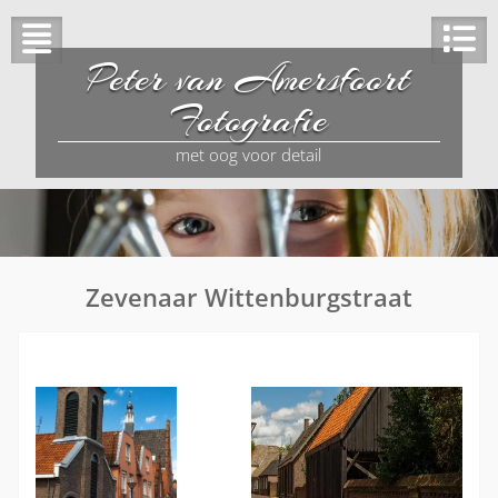
Peter van Amersfoort
Fotografie
met oog voor detail
Zevenaar Wittenburgstraat