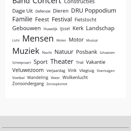
Concert
Band
Constructies
DRU Poppodium
Dagje Uit
Dieren
Defensie
Familie
Festival
Feest
Fietstocht
Landschap
Gebouwen
Kerk
IJssel
Huwelijk
Mensen
Motor
Licht
Molen
Musical
Muziek
Natuur
Posbank
Nacht
Schaatsen
Theater
Sport
Vakantie
Trial
Scheepvaart
Veluwezoom
Vink
Verjaardag
Vliegtuig
Voertuigen
Wolkenlucht
Wandeling
Voetbal
Water
Zonsondergang
Zonsopkomst