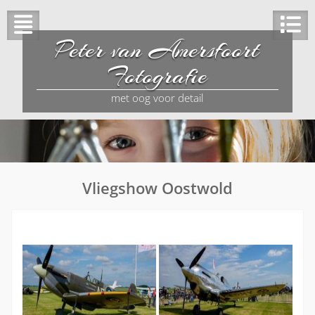
Peter van Amersfoort
Fotografie
met oog voor detail
Vliegshow Oostwold