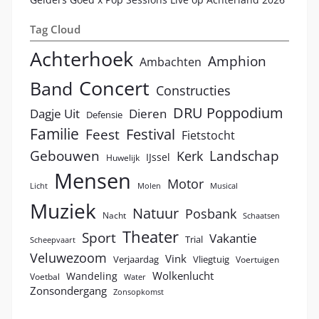
Tag Cloud
Achterhoek
Amphion
Ambachten
Concert
Band
Constructies
DRU Poppodium
Dagje Uit
Dieren
Defensie
Familie
Festival
Feest
Fietstocht
Landschap
Gebouwen
Kerk
IJssel
Huwelijk
Mensen
Motor
Licht
Molen
Musical
Muziek
Natuur
Posbank
Nacht
Schaatsen
Theater
Sport
Vakantie
Trial
Scheepvaart
Veluwezoom
Vink
Verjaardag
Vliegtuig
Voertuigen
Wolkenlucht
Wandeling
Voetbal
Water
Zonsondergang
Zonsopkomst