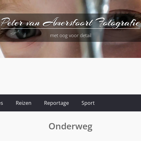
Peter van Amersfoort Fotografie
met oog voor detail
es
Reizen
Reportage
Sport
Onderweg