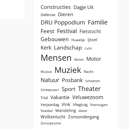
Constructies
Dagje Uit
Dieren
Defensie
Familie
DRU Poppodium
Festival
Feest
Fietstocht
Gebouwen
IJssel
Huwelijk
Landschap
Kerk
Licht
Mensen
Motor
Molen
Muziek
Nacht
Musical
Natuur
Posbank
Schaatsen
Theater
Sport
Scheepvaart
Veluwezoom
Vakantie
Trial
Vink
Verjaardag
Vliegtuig
Voertuigen
Wandeling
Voetbal
Water
Wolkenlucht
Zonsondergang
Zonsopkomst