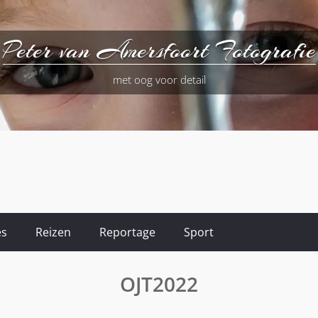
Peter van Amersfoort Fotografie
met oog voor detail
es
Reizen
Reportage
Sport
OJT2022