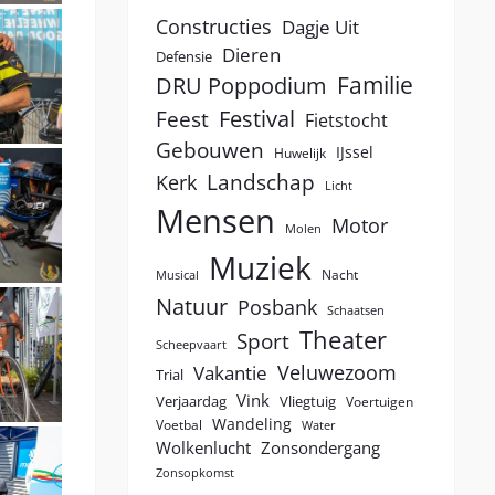
Constructies
Dagje Uit
Dieren
Defensie
Familie
DRU Poppodium
Festival
Feest
Fietstocht
Gebouwen
IJssel
Huwelijk
Landschap
Kerk
Licht
Mensen
Motor
Molen
Muziek
Nacht
Musical
Natuur
Posbank
Schaatsen
Theater
Sport
Scheepvaart
Veluwezoom
Vakantie
Trial
Vink
Verjaardag
Vliegtuig
Voertuigen
Wandeling
Voetbal
Water
Wolkenlucht
Zonsondergang
Zonsopkomst