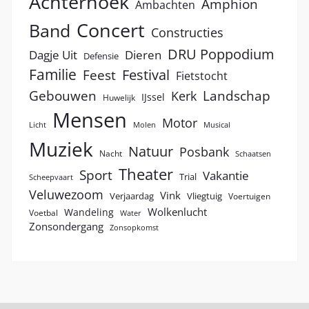
Achterhoek
Amphion
Ambachten
Concert
Band
Constructies
DRU Poppodium
Dagje Uit
Dieren
Defensie
Familie
Festival
Feest
Fietstocht
Landschap
Gebouwen
Kerk
IJssel
Huwelijk
Mensen
Motor
Licht
Molen
Musical
Muziek
Natuur
Posbank
Nacht
Schaatsen
Theater
Sport
Vakantie
Trial
Scheepvaart
Veluwezoom
Vink
Verjaardag
Vliegtuig
Voertuigen
Wolkenlucht
Wandeling
Voetbal
Water
Zonsondergang
Zonsopkomst