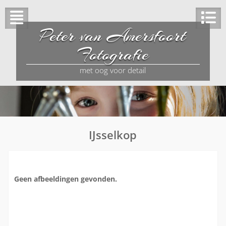
Peter van Amersfoort
Fotografie
met oog voor detail
IJsselkop
Geen afbeeldingen gevonden.