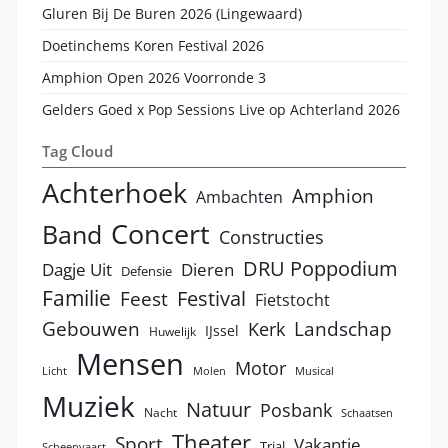
Gluren Bij De Buren 2026 (Lingewaard)
Doetinchems Koren Festival 2026
Amphion Open 2026 Voorronde 3
Gelders Goed x Pop Sessions Live op Achterland 2026
Tag Cloud
Achterhoek
Amphion
Ambachten
Concert
Band
Constructies
DRU Poppodium
Dagje Uit
Dieren
Defensie
Familie
Festival
Feest
Fietstocht
Landschap
Gebouwen
Kerk
IJssel
Huwelijk
Mensen
Motor
Licht
Molen
Musical
Muziek
Natuur
Posbank
Nacht
Schaatsen
Theater
Sport
Vakantie
Trial
Scheepvaart