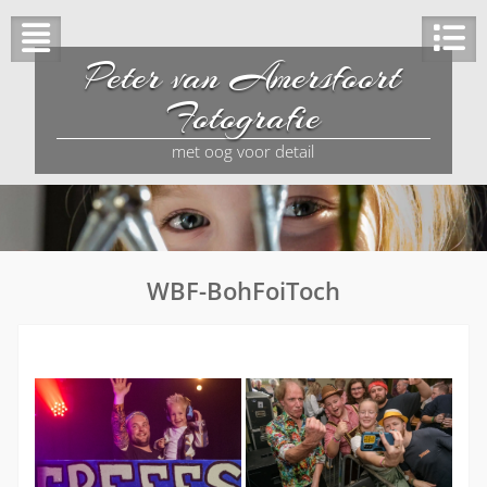
Peter van Amersfoort
Fotografie
met oog voor detail
WBF-BohFoiToch