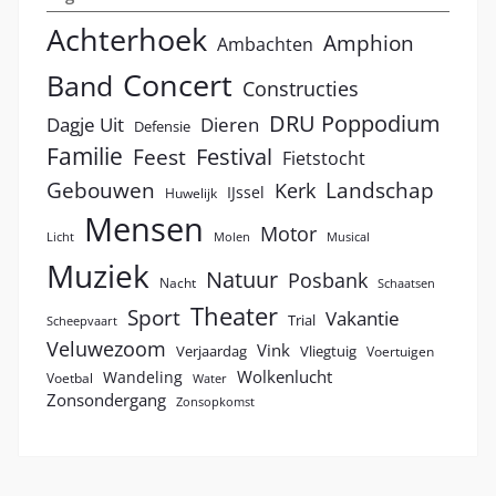
Achterhoek
Amphion
Ambachten
Concert
Band
Constructies
DRU Poppodium
Dagje Uit
Dieren
Defensie
Familie
Festival
Feest
Fietstocht
Landschap
Gebouwen
Kerk
IJssel
Huwelijk
Mensen
Motor
Licht
Molen
Musical
Muziek
Natuur
Posbank
Nacht
Schaatsen
Theater
Sport
Vakantie
Trial
Scheepvaart
Veluwezoom
Vink
Verjaardag
Vliegtuig
Voertuigen
Wolkenlucht
Wandeling
Voetbal
Water
Zonsondergang
Zonsopkomst