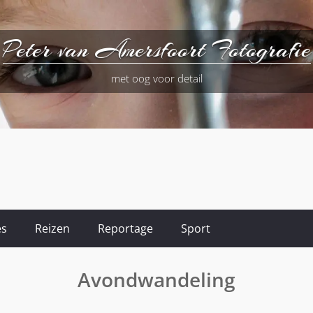
Peter van Amersfoort Fotografie
met oog voor detail
es
Reizen
Reportage
Sport
Avondwandeling