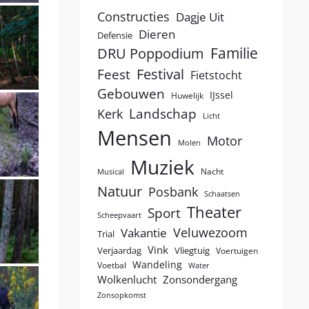
Constructies
Dagje Uit
Dieren
Defensie
Familie
DRU Poppodium
Festival
Feest
Fietstocht
Gebouwen
IJssel
Huwelijk
Landschap
Kerk
Licht
Mensen
Motor
Molen
Muziek
Nacht
Musical
Natuur
Posbank
Schaatsen
Theater
Sport
Scheepvaart
Veluwezoom
Vakantie
Trial
Vink
Verjaardag
Vliegtuig
Voertuigen
Wandeling
Voetbal
Water
Wolkenlucht
Zonsondergang
Zonsopkomst