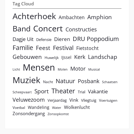
Tag Cloud
Achterhoek
Amphion
Ambachten
Concert
Band
Constructies
DRU Poppodium
Dagje Uit
Dieren
Defensie
Familie
Festival
Feest
Fietstocht
Landschap
Gebouwen
Kerk
IJssel
Huwelijk
Mensen
Motor
Licht
Molen
Musical
Muziek
Natuur
Posbank
Nacht
Schaatsen
Theater
Sport
Vakantie
Trial
Scheepvaart
Veluwezoom
Vink
Verjaardag
Vliegtuig
Voertuigen
Wolkenlucht
Wandeling
Voetbal
Water
Zonsondergang
Zonsopkomst