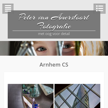
Peter van Amersfoort
Fotografie
met oog voor detail
Arnhem CS