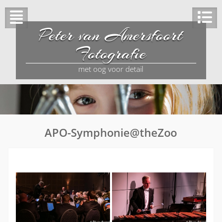
Peter van Amersfoort
Fotografie
met oog voor detail
APO-Symphonie@theZoo