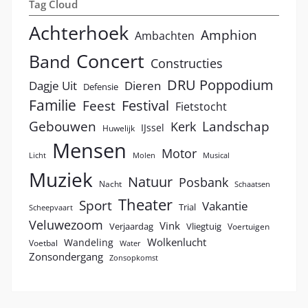
Tag Cloud
Achterhoek
Amphion
Ambachten
Concert
Band
Constructies
DRU Poppodium
Dagje Uit
Dieren
Defensie
Familie
Festival
Feest
Fietstocht
Landschap
Gebouwen
Kerk
IJssel
Huwelijk
Mensen
Motor
Licht
Molen
Musical
Muziek
Natuur
Posbank
Nacht
Schaatsen
Theater
Sport
Vakantie
Trial
Scheepvaart
Veluwezoom
Vink
Verjaardag
Vliegtuig
Voertuigen
Wolkenlucht
Wandeling
Voetbal
Water
Zonsondergang
Zonsopkomst