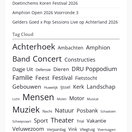
Doetinchems Koren Festival 2026
Amphion Open 2026 Voorronde 3
Gelders Goed x Pop Sessions Live op Achterland 2026
Tag Cloud
Achterhoek
Amphion
Ambachten
Concert
Band
Constructies
DRU Poppodium
Dagje Uit
Dieren
Defensie
Familie
Festival
Feest
Fietstocht
Landschap
Gebouwen
Kerk
IJssel
Huwelijk
Mensen
Motor
Licht
Molen
Musical
Muziek
Natuur
Posbank
Nacht
Schaatsen
Theater
Sport
Vakantie
Trial
Scheepvaart
Veluwezoom
Vink
Verjaardag
Vliegtuig
Voertuigen